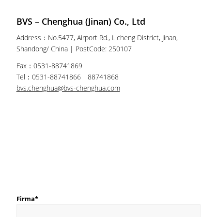
BVS – Chenghua (Jinan) Co., Ltd
Address：No.5477, Airport Rd., Licheng District, Jinan,
Shandong/ China | PostCode: 250107
Fax：0531-88741869
Tel：0531-88741866 88741868
bvs.chenghua@bvs-chenghua.com
Ansprechpartner
Firma*